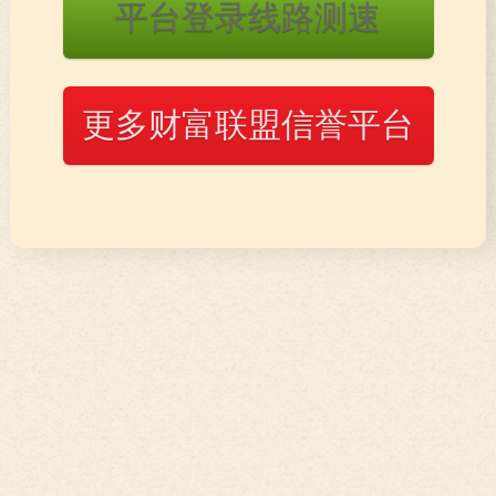
平台登录线路测速
13588888888
Copyright © 2025 天辰娱乐-科技精解，影讯聚焦！
更多财富联盟信誉平台
首页
影视
新闻
联系