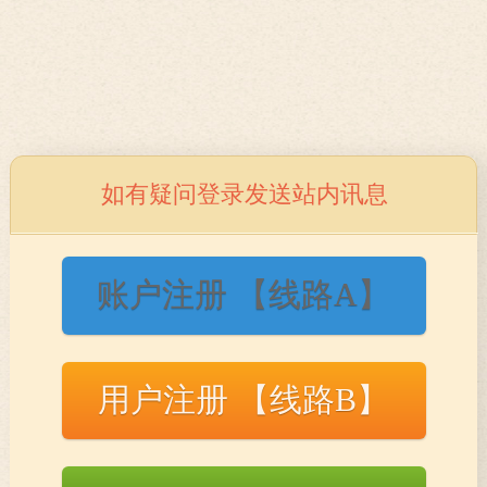
网站导航
关于天辰娱乐
公司简介
企业文化
荣誉展示
合作伙伴
公司相册
新闻资讯
公司相册
如有疑问登录发送站内讯息
联系我们
浏览次数：162 日期：2021-11-04
返回首页
公司相册公司相册公司相册公司相册公司相册公司相册公司相册公司
账户注册 【线路A】
相册公司相册公司相册公司相册公司相册公司相册公司相册公司相册
公司相册公司相册公司相册公司相册公司相册公司相册公司相册公司
相册公司相册公司相册公司相册公司相册公司相册公司相册公司相册
公司相册公司相册公司相册公司相册公司相册公司相册公司相册公司
用户注册 【线路B】
相册
上一篇：
公司相册
下一篇：
公司相册