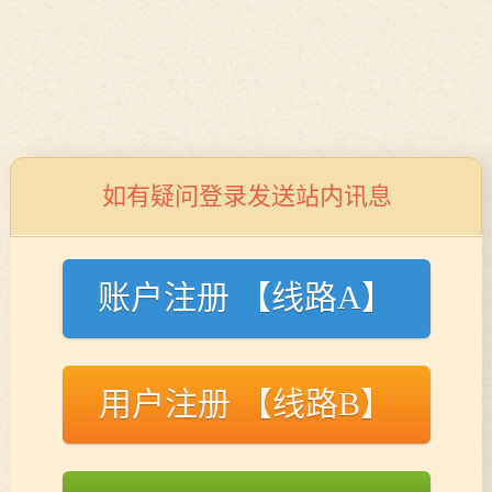
首页
关于天辰娱乐
合
如有疑问登录发送站内讯息
账户注册 【线路A】
用户注册 【线路B】