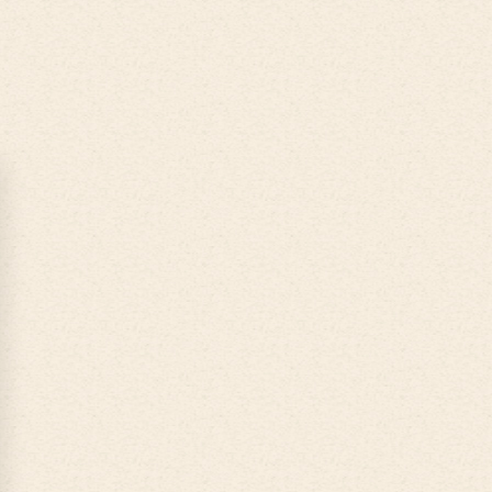
作伙伴
新闻资讯
联系我们
我要咨询