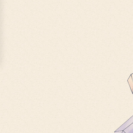
荣誉资质
荣誉资质
号
XML地图