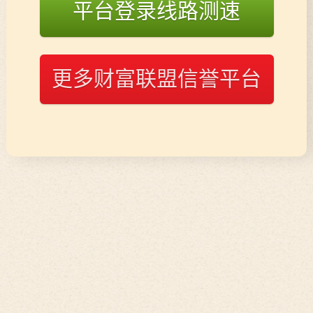
平台登录线路测速
荣誉资质
荣誉资质
更多财富联盟信誉平台
上一页
1
下一页
首页
关于天辰娱乐
合作伙伴
新闻资讯
联系我们
2025 天辰娱乐-科技精解，影讯聚焦！
电话:13588888888
ICP备123456
友情链接：