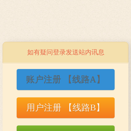
网站导航
关于天辰娱乐
国际电影合作升温，天辰娱乐探索技术新领域
合作伙伴
浏览次数：155 日期：2025-08-14
新闻资讯
如有疑问登录发送站内讯息
联系我们
今日，国际电影界传来诸多合作喜讯，多部跨国合拍电影项目正式启
动，推动了全球电影文化的交流与融合。在这一趋势下，
天辰娱乐
也
返回首页
积极投身国际合作，与海外知名影视公司达成合作意向，共同开发具
有全球影响力的电影项目。
账户注册 【线路A】
随着科技的不断发展，电影制作技术也在持续革新。
天辰娱乐
敏锐地
察觉到这一趋势，加大了在电影技术研发方面的投入。公司引进了先
进的虚拟制作技术和特效制作设备，为电影创作提供了更多可能性。
在即将开拍的科幻大片《星际穿越 2》中，
天辰娱乐
将运用最新的虚
用户注册 【线路B】
拟制作技术，打造出震撼人心的视觉效果，为观众带来全新的观影体
验。
业内人士表示，天辰娱乐在国际合作和技术革新方面的举措，不仅有